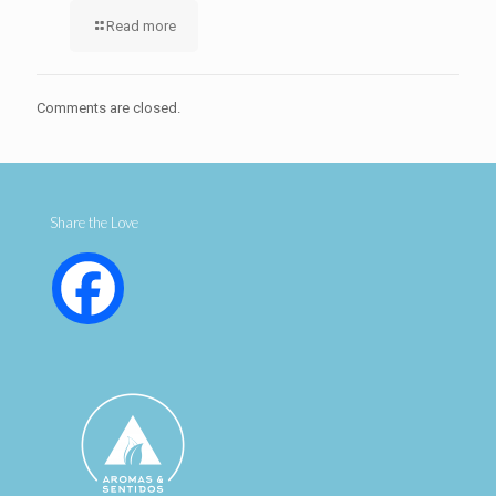
Read more
Comments are closed.
Share the Love