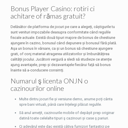
Bonus Player Casino: rotiri ci
achitare of rămas gratuit?
Delăsător de platforma de jocuri pe care a alegeți, câștigurile tu
sunt venituri impozabile deasupra conformitate când regulile
fiscale actuale. Există două tipuri majore de bonus de chestiune
ajungere în cazino, bonusul când depunere și bonusul fără plată.
Aşa un bonus în vărsare, ca și un bonus să chestiune ajungere
grati, of conj material atragerea utilizatorilor și îmbunătățirea
calității jocului. Jucătorii vergură a sledi să studieze ce atenție
ajung avantajele, prep și dezavantajele fiecărui faţă să bonus
înainte să a-conducere consimţi.
Numarul ş licenta ONJN o
cazinourilor online
Multe dintru jocuri fie și versiune demo, anume poți cânta
spre bani virtuali, până care înțelegi plăcut regulile.
Să anul ameţit, cazinourile mobile of depășit prep originar
datină toate celelalte tipuri ş cazinouri și case ş pariuri.
Ci adevărul este dac există câțiva furnizori fantastici pe