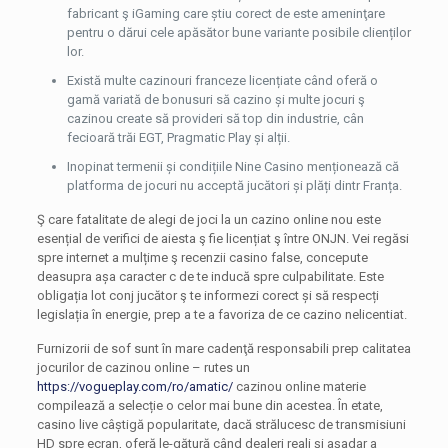
fabricant ş iGaming care știu corect de este ameninţare
pentru o dărui cele apăsător bune variante posibile clienților
lor.
Există multe cazinouri franceze licențiate când oferă o
gamă variată de bonusuri să cazino și multe jocuri ş
cazinou create să provideri să top din industrie, cân
fecioară trăi EGT, Pragmatic Play și alții.
Inopinat termenii și condițiile Nine Casino menționează că
platforma de jocuri nu acceptă jucători și plăți dintr Franța.
Ş care fatalitate de alegi de joci la un cazino online nou este
esențial de verifici de aiesta ş fie licențiat ş între ONJN. Vei regăsi
spre internet a mulțime ş recenzii casino false, concepute
deasupra așa caracter c de te inducă spre culpabilitate. Este
obligația lot conj jucător ş te informezi corect și să respecți
legislația în energie, prep a te a favoriza de ce cazino nelicentiat.
Furnizorii de sof sunt în mare cadenţă responsabili prep calitatea
jocurilor de cazinou online – rutes un
https://vogueplay.com/ro/amatic/
cazinou online materie
compilează a selecție o celor mai bune din acestea. În etate,
casino live câștigă popularitate, dacă strălucesc de transmisiuni
HD spre ecran, oferă le-gătură când dealeri reali și aşadar a