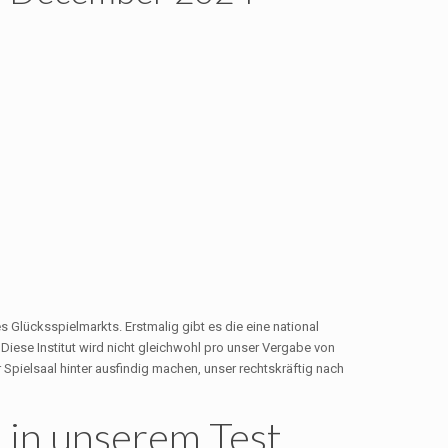
 Glücksspielmarkts. Erstmalig gibt es die eine national
Diese Institut wird nicht gleichwohl pro unser Vergabe von
er Spielsaal hinter ausfindig machen, unser rechtskräftig nach
in unserem Test