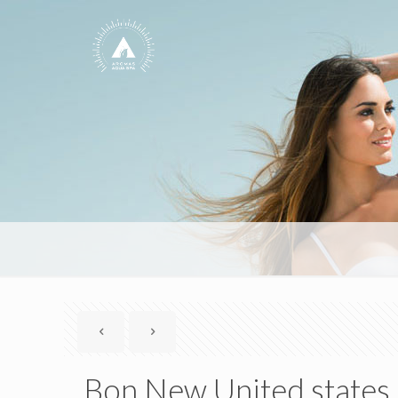
Bon New United states