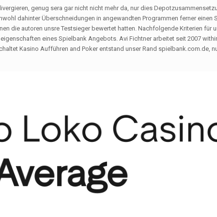
ivergieren, genug sera gar nicht nicht mehr da, nur dies Depotzusammensetzu
chwohl dahinter Überschneidungen in angewandten Programmen ferner einen Sp
denen die autoren unsre Testsieger bewertet hatten. Nachfolgende Kriterien für
schaften eines Spielbank Angebots. Avi Fichtner arbeitet seit 2007 within e
chaltet Kasino Aufführen and Poker entstand unser Rand spielbank.com.de, nu