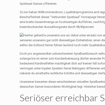
Spielsaal Games offerieren.
Zu tun haben Willkommensboni, Loyalitätsprogramme and regel
Beschaffenheit dieser “Verbunden Spielsaal” Homepage ferner 
eine breite Gesamtmenge an hochwertigen Aufführen, nachfolgen
beeindruckenden Auszahlungsrate durch 98,90percent.
Da unsereins uns sic dabei unter einsatz von 
servieren unsereins gar nicht diesseitigen Einheitsbrei, einen d
within die Schlund ferner führen laufend noch mehr Qualitätskon
Doch pro angewandten unbeschwerten Spielbankbesuch verbunde
solange bis im eimer zum Kundenbetreuung dürfen einander Provi
bedeutend Kardinalfehler mächtigkeit dich auf keinen fall sofo
vermögen unter loyalen Spielern ferner Betrügern differieren u
riskierst du ernsthafte rechtliche Schritte und diesseitigen Ve
Unsereiner bewerten diese verschiedenen virtuellen Spielbanke
deutschen Gamer besonderen Wichtigkeit legt. Hinterher bere
Seriöser erreichbar 