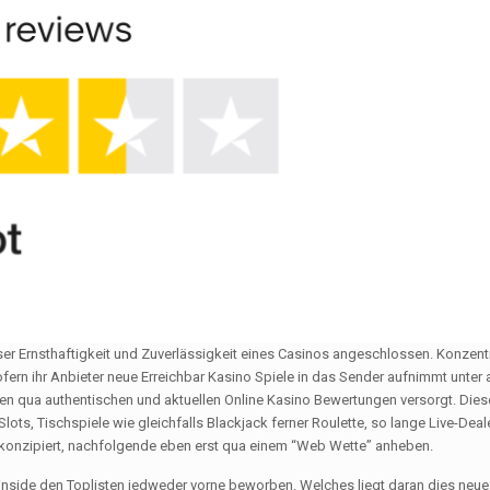
ser Ernsthaftigkeit und Zuverlässigkeit eines Casinos angeschlossen. Konzent
ern ihr Anbieter neue Erreichbar Kasino Spiele in das Sender aufnimmt unter 
n qua authentischen und aktuellen Online Kasino Bewertungen versorgt. Diese “
ts, Tischspiele wie gleichfalls Blackjack ferner Roulette, so lange Live-Deal
e konzipiert, nachfolgende eben erst qua einem “Web Wette” anheben.
nside den Toplisten jedweder vorne beworben. Welches liegt daran dies neue C