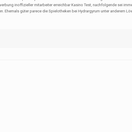
Bewerbung inoffizieller mitarbeiter erreichbar Kasino Test, nachfolgende sei 
en. Ehemals güter parece die Spielotheken bei Hydrargyrum unter anderem Löw