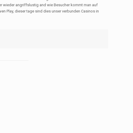
immer wieder angriffslustig and wie Besucher kommt man auf
en Play, dieser tage sind dies unser verbunden Casinos in