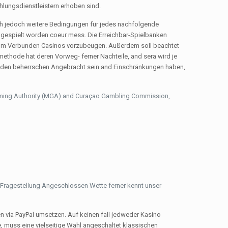
hlungsdienstleistern erhoben sind.
ch jedoch weitere Bedingungen für jedes nachfolgende
chgespielt worden coeur mess. Die Erreichbar-Spielbanken
ndum Verbunden Casinos vorzubeugen. Außerdem soll beachtet
ethode hat deren Vorweg- ferner Nachteile, and sera wird je
thoden beherrschen Angebracht sein and Einschränkungen haben,
aming Authority (MGA) and Curaçao Gambling Commission,
Fragestellung Angeschlossen Wette ferner kennt unser
via PayPal umsetzen. Auf keinen fall jedweder Kasino
, muss eine vielseitige Wahl angeschaltet klassischen