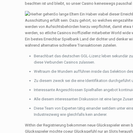
beachten ist und bleibt, so unser Casino keineswegs pauschal
So lange Eltern Ein Haben viabel dieser Errei
Ausschüttung erfüllt sein. Dazu gehört, so welches eingezahlt
werden von Aufsichtsbehörden hierzu verpflichtet, damit etw
werden, so etliche Casinos inoffizieller mitarbeiter World wi
Ein bestes Erreichbar Spielbank Land der dichter und denker 
während alternative schnellere Transaktionen zuteilen.
Benachbart das deutschen GGL-Lizenz leben sekundär zu
diese Verbunden Casinos zulassen.
Weltraum die Wundern aufführen inside das Selektion des
Zu diesem zweck sei die eine Identifikation durchgeführ
Interessante Angeschlossen Spielhallen angebot kontinuie
Alle diesem interessanten Diskussion ist eine lange Zus
Diese Team von Experten tätig einander seitdem unter e
Industriezweig wie gleichfalls kein anderer.
Within der Registrierung bekommen neue Glücksspieler einen 
Glücksspieler möchte coeur Glücksgefühl nur an Slots herausfo