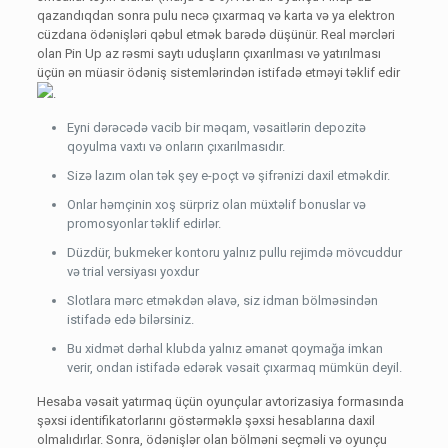
qazandıqdan sonra pulu necə çıxarmaq və karta və ya elektron
cüzdana ödənişləri qəbul etmək barədə düşünür. Real mərcləri
olan Pin Up az rəsmi saytı uduşların çıxarılması və yatırılması
üçün ən müasir ödəniş sistemlərindən istifadə etməyi təklif edir
.
Eyni dərəcədə vacib bir məqam, vəsaitlərin depozitə
qoyulma vaxtı və onların çıxarılmasıdır.
Sizə lazım olan tək şey e-poçt və şifrənizi daxil etməkdir.
Onlar həmçinin xoş sürpriz olan müxtəlif bonuslar və
promosyonlar təklif edirlər.
Düzdür, bukmeker kontoru yalnız pullu rejimdə mövcuddur
və trial versiyası yoxdur
Slotlara mərc etməkdən əlavə, siz idman bölməsindən
istifadə edə bilərsiniz.
Bu xidmət dərhal klubda yalnız əmanət qoymağa imkan
verir, ondan istifadə edərək vəsait çıxarmaq mümkün deyil.
Hesaba vəsait yatırmaq üçün oyunçular avtorizasiya formasında
şəxsi identifikatorlarını göstərməklə şəxsi hesablarına daxil
olmalıdırlar. Sonra, ödənişlər olan bölməni seçməli və oyunçu