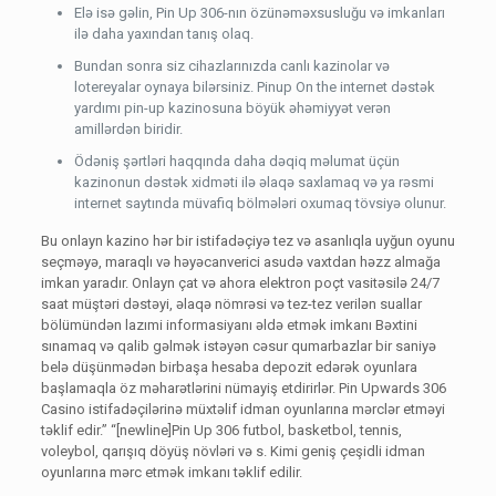
Elə isə gəlin, Pin Up 306-nın özünəməxsusluğu və imkanları
ilə daha yaxından tanış olaq.
Bundan sonra siz cihazlarınızda canlı kazinolar və
lotereyalar oynaya bilərsiniz. Pinup On the internet dəstək
yardımı pin-up kazinosuna böyük əhəmiyyət verən
amillərdən biridir.
Ödəniş şərtləri haqqında daha dəqiq məlumat üçün
kazinonun dəstək xidməti ilə əlaqə saxlamaq və ya rəsmi
internet saytında müvafiq bölmələri oxumaq tövsiyə olunur.
Bu onlayn kazino hər bir istifadəçiyə tez və asanlıqla uyğun oyunu
seçməyə, maraqlı və həyəcanverici asudə vaxtdan həzz almağa
imkan yaradır. Onlayn çat və ahora elektron poçt vasitəsilə 24/7
saat müştəri dəstəyi, əlaqə nömrəsi və tez-tez verilən suallar
bölümündən lazımi informasiyanı əldə etmək imkanı Bəxtini
sınamaq və qalib gəlmək istəyən cəsur qumarbazlar bir saniyə
belə düşünmədən birbaşa hesaba depozit edərək oyunlara
başlamaqla öz məharətlərini nümayiş etdirirlər. Pin Upwards 306
Casino istifadəçilərinə müxtəlif idman oyunlarına mərclər etməyi
təklif edir.” “[newline]Pin Up 306 futbol, ​​basketbol, ​​tennis,
voleybol, qarışıq döyüş növləri və s. Kimi geniş çeşidli idman
oyunlarına mərc etmək imkanı təklif edilir.