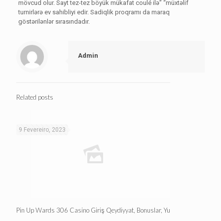
mövcud olur. Sayt tez-tez böyük mükafat coulé ilə” “müxtəlif
turnirlərə ev sahibliyi edir. Sadiqlik proqramı da maraq
göstərilənlər sırasındadır.
Admin
Related posts
9 Fevereiro, 2023
Pin Up Wards 306 Casino Giriş Qeydiyyat, Bonuslar, Yu