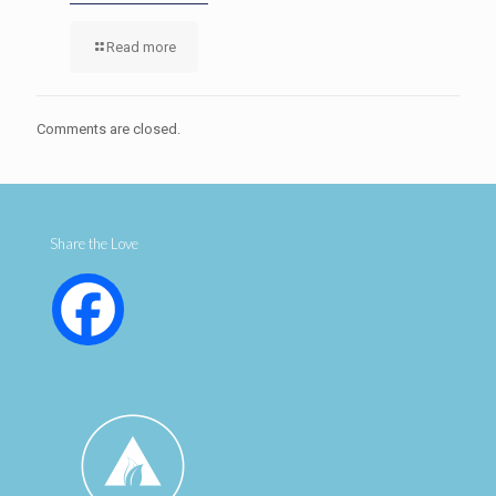
Read more
Comments are closed.
Share the Love