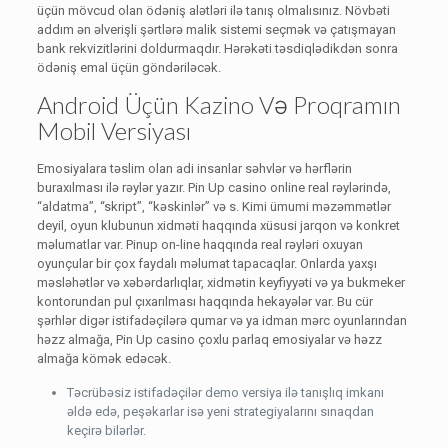
üçün mövcud olan ödəniş alətləri ilə tanış olmalısınız. Növbəti
addım ən əlverişli şərtlərə malik sistemi seçmək və çatışmayan
bank rekvizitlərini doldurmaqdır. Hərəkəti təsdiqlədikdən sonra
ödəniş emal üçün göndəriləcək.
Android Üçün Kazino Və Proqramın
Mobil Versiyası
Emosiyalara təslim olan adi insanlar səhvlər və hərflərin
buraxılması ilə rəylər yazır. Pin Up casino online real rəylərində,
“aldatma”, “skript”, “kəskinlər” və s. Kimi ümumi məzəmmətlər
deyil, oyun klubunun xidməti haqqında xüsusi jarqon və konkret
məlumatlar var. Pinup on-line haqqında real rəyləri oxuyan
oyunçular bir çox faydalı məlumat tapacaqlar. Onlarda yaxşı
məsləhətlər və xəbərdarlıqlar, xidmətin keyfiyyəti və ya bukmeker
kontorundan pul çıxarılması haqqında hekayələr var. Bu cür
şərhlər digər istifadəçilərə qumar və ya idman mərc oyunlarından
həzz almağa, Pin Up casino çoxlu parlaq emosiyalar və həzz
almağa kömək edəcək.
Təcrübəsiz istifadəçilər demo versiya ilə tanışlıq imkanı
əldə edə, peşəkarlar isə yeni strategiyalarını sınaqdan
keçirə bilərlər.