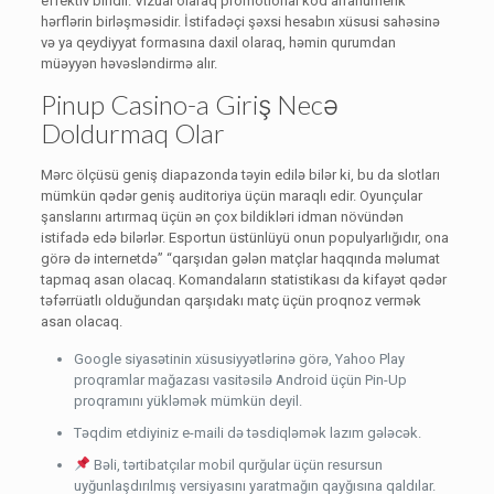
effektiv biridir. Vizual olaraq promotional kod alfanumerik
hərflərin birləşməsidir. İstifadəçi şəxsi hesabın xüsusi sahəsinə
və ya qeydiyyat formasına daxil olaraq, həmin qurumdan
müəyyən həvəsləndirmə alır.
Pinup Casino-a Giriş Necə
Doldurmaq Olar
Mərc ölçüsü geniş diapazonda təyin edilə bilər ki, bu da slotları
mümkün qədər geniş auditoriya üçün maraqlı edir. Oyunçular
şanslarını artırmaq üçün ən çox bildikləri idman növündən
istifadə edə bilərlər. Esportun üstünlüyü onun populyarlığıdır, ona
görə də internetdə” “qarşıdan gələn matçlar haqqında məlumat
tapmaq asan olacaq. Komandaların statistikası da kifayət qədər
təfərrüatlı olduğundan qarşıdakı matç üçün proqnoz vermək
asan olacaq.
Google siyasətinin xüsusiyyətlərinə görə, Yahoo Play
proqramlar mağazası vasitəsilə Android üçün Pin-Up
proqramını yükləmək mümkün deyil.
Təqdim etdiyiniz e-maili də təsdiqləmək lazım gələcək.
Bəli, tərtibatçılar mobil qurğular üçün resursun
uyğunlaşdırılmış versiyasını yaratmağın qayğısına qaldılar.