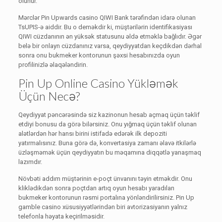
olunur.
Mərclər Pin Upwards casino QIWI Bank tərəfindən idarə olunan
TsUPIS-ə aiddir. Bu o deməkdir ki, müştərilərin identifikasiyası
QIWI cüzdanının ən yüksək statusunu əldə etməklə bağlıdır. Əgər
belə bir onlayn cüzdanınız varsa, qeydiyyatdan keçdikdən dərhal
sonra onu bukmeker kontorunun şəxsi hesabınızda oyun
profilinizlə əlaqələndirin.
Pin Up Online Casino Yükləmək
Üçün Necə?
Qeydiyyat pəncərəsində siz kazinonun hesab açmaq üçün təklif
etdiyi bonusu da görə bilərsiniz. Onu yığmaq üçün təklif olunan
alətlərdən hər hansı birini istifadə edərək ilk depoziti
yatırmalısınız. Buna görə də, konvertasiya zamanı əlavə itkilərlə
üzləşməmək üçün qeydiyyatın bu məqamına diqqətlə yanaşmaq
lazımdır.
Növbəti addım müştərinin e-poçt ünvanını təyin etməkdir. Onu
kliklədikdən sonra poçtdan artıq oyun hesabı yaradılan
bukmeker kontorunun rəsmi portalına yönləndirilirsiniz. Pin Up
gamble casino xüsusiyyətlərindən biri avtorizasiyanın yalnız
telefonla həyata keçirilməsidir.