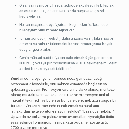
Onlar yalnız mobil cihazda tətbiqdə aktivləşdirilə bilər, lakin
ən əsası odur ki, onların tərkibində həqiqətən gözəl
hədiyyələr var.
Hər bir maşında qeydiyyatdan keçmədən istifadə edə
biləcəyiniz pulsuz mərc rejimi var.
İdman bonusu ( freebet ) daha arizona verilir, lakin heç bir
depozit və pulsuz fırlanmalar kazino ziyarətçisinə böyük
uduşlar gətirə bilər.
Geniş müştəri auditoriyasını cəlb etmək üçün gənc mərc
resursu çoxsaylı promosyonlar və xüsusi təkliflərlə müxtəlif
added bonus siyasəti təklif edir.
Bundan sonra oyunçunun bonusu necə geri qazanacağını
öyrənməsi kifayətdir ki, onu sakitcə oynamağa başlasın və
qələbəni gözləsin. Promosyon kodlarına əlavə olaraq, müntəzəm
olaraq müxtəlif rəsmlər təşkil edir. Hər bir promosyon unikal
mükafat təklif edir və bu əlavə bonus əldə etmək üçün başqa bir
fürsətdir. Ən əsası, vaxtında iştirak etmək və hərəkətin
iştirakçıdan nə tələb etdiyini aydın şəkildə” “başa düşməkdir. Pin
Upwards az pul və ya pulsuz oyun avtomatları ziyarətçilər üçün
əsas əyləncə formasıdır. Hazırda kataloqda hər zövqə uyğun
2700-ə yaxın model va.