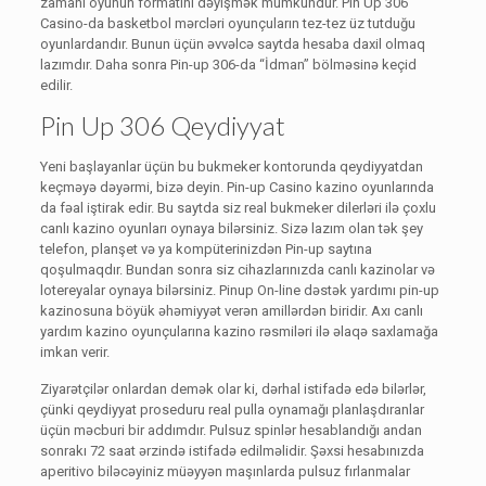
zamanı oyunun formatını dəyişmək mümkündür. Pin Up 306
Casino-da basketbol mərcləri oyunçuların tez-tez üz tutduğu
oyunlardandır. Bunun üçün əvvəlcə saytda hesaba daxil olmaq
lazımdır. Daha sonra Pin-up 306-da “İdman” bölməsinə keçid
edilir.
Pin Up 306 Qeydiyyat
Yeni başlayanlar üçün bu bukmeker kontorunda qeydiyyatdan
keçməyə dəyərmi, bizə deyin. Pin-up Casino kazino oyunlarında
da fəal iştirak edir. Bu saytda siz real bukmeker dilerləri ilə çoxlu
canlı kazino oyunları oynaya bilərsiniz. Sizə lazım olan tək şey
telefon, planşet və ya kompüterinizdən Pin-up saytına
qoşulmaqdır. Bundan sonra siz cihazlarınızda canlı kazinolar və
lotereyalar oynaya bilərsiniz. Pinup On-line dəstək yardımı pin-up
kazinosuna böyük əhəmiyyət verən amillərdən biridir. Axı canlı
yardım kazino oyunçularına kazino rəsmiləri ilə əlaqə saxlamağa
imkan verir.
Ziyarətçilər onlardan demək olar ki, dərhal istifadə edə bilərlər,
çünki qeydiyyat proseduru real pulla oynamağı planlaşdıranlar
üçün məcburi bir addımdır. Pulsuz spinlər hesablandığı andan
sonrakı 72 saat ərzində istifadə edilməlidir. Şəxsi hesabınızda
aperitivo biləcəyiniz müəyyən maşınlarda pulsuz fırlanmalar