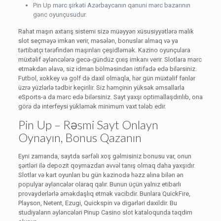
Pin Up mərc şirkəti Azərbaycanın qanuni mərc bazarının
gənc oyunçusudur.
Rahat maşın axtarış sistemi sizə müəyyən xüsusiyyətlərə malik
slot seçməyə imkan verir, məsələn, bonuslar almaq və ya
tərtibatçı tərəfindən maşınları çeşidləmək. Kazino oyunçulara
müxtəlif əyləncələrə gecə-gündüz çıxış imkanı verir. Slotlara mərc
etməkdən əlavə, siz idman bölməsindən istifadə edə bilərsiniz.
Futbol, xokkey və golf də daxil olmaqla, hər gün müxtəlif fənlər
üzrə yüzlərlə tədbir keçirilir. Siz həmçinin yüksək əmsallarla
eSports-a da mərc edə bilərsiniz. Sayt yaxşı optimallaşdırılıb, ona
görə də interfeysi yükləmək minimum vaxt tələb edir.
Pin Up – Rəsmi Sayt Onlayn
Oynayın, Bonus Qazanın
Eyni zamanda, saytda sərfəli xoş gəlmisiniz bonusu var, onun
şərtləri ilə depozit qoymazdan əvvəl tanış olmaq daha yaxşıdır.
Slotlar və kart oyunları bu gün kazinoda həzz alına bilən ən
populyar əyləncələr olaraq qalır. Bunun üçün yalnız etibarlı
provayderlərlə əməkdaşlıq etmək vacibdir. Bunlara QuickFire,
Playson, Netent, Ezugi, Quickspin və digərləri daxildir. Bu
studiyaların əyləncələri Pinup Casino slot kataloqunda təqdim