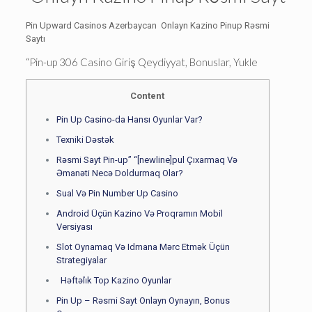
Pin Upward Casinos Azerbaycan ️ Onlayn Kazino Pinup Rəsmi
Saytı
“Pin-up 306 Casino Giriş Qeydiyyat, Bonuslar, Yukle
Content
Pin Up Casino-da Hansı Oyunlar Var?
Texniki Dəstək
Rəsmi Sayt Pin-up” “[newline]pul Çıxarmaq Və
Əmanəti Necə Doldurmaq Olar?
Sual Və Pin Number Up Casino
Android Üçün Kazino Və Proqramın Mobil
Versiyası
Slot Oynamaq Və Idmana Mərc Etmək Üçün
Strategiyalar
​ ​ Həftəli̇k Top Kazino Oyunlar​
Pin Up – Rəsmi Sayt Onlayn Oynayın, Bonus